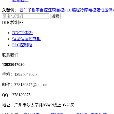
关键词：
西门子楼宇自控
江森自控
PLC编程
冷库电控箱
恒压供
搜索
DDC控制柜
DDC控制柜
恒温恒湿控制柜
PLC控制柜
联系我们
13925047020
手机：13925047020
邮件：378189875@qq.com
QQ：378189875
地址：广州市沙太南路85号2楼上16-28房