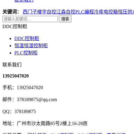
关键词：
西门子楼宇自控
江森自控
PLC编程
冷库电控箱
恒压供
搜索
DDC控制柜
DDC控制柜
恒温恒湿控制柜
PLC控制柜
联系我们
13925047020
手机：13925047020
邮件：378189875@qq.com
QQ：378189875
地址：广州市沙太南路85号2楼上16-28房