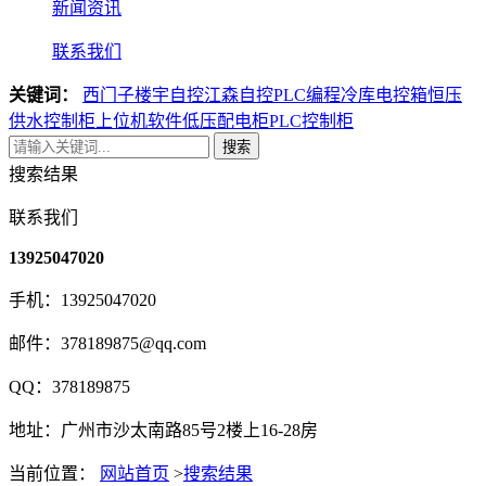
新闻资讯
联系我们
关键词：
西门子楼宇自控
江森自控
PLC编程
冷库电控箱
恒压
供水控制柜
上位机软件
低压配电柜
PLC控制柜
搜索
搜索结果
联系我们
13925047020
手机：13925047020
邮件：378189875@qq.com
QQ：378189875
地址：广州市沙太南路85号2楼上16-28房
当前位置：
网站首页
>
搜索结果