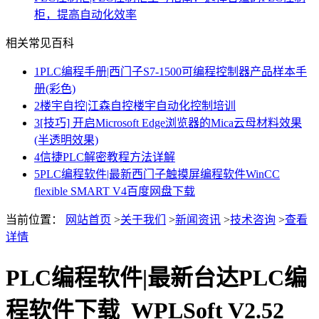
柜，提高自动化效率
相关常见百科
1
PLC编程手册|西门子S7-1500可编程控制器产品样本手
册(彩色)
2
楼宇自控|江森自控楼宇自动化控制培训
3
[技巧] 开启Microsoft Edge浏览器的Mica云母材料效果
(半透明效果)
4
信捷PLC解密教程方法详解
5
PLC编程软件|最新西门子触摸屏编程软件WinCC
flexible SMART V4百度网盘下载
当前位置：
网站首页
>
关于我们
>
新闻资讯
>
技术咨询
>
查看
详情
PLC编程软件|最新台达PLC编
程软件下载_WPLSoft V2.52