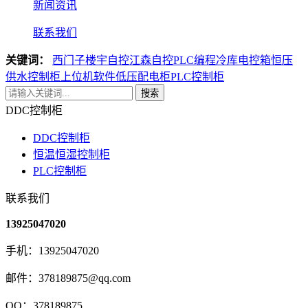
新闻资讯
联系我们
关键词：
西门子楼宇自控
江森自控
PLC编程
冷库电控箱
恒压
供水控制柜
上位机软件
低压配电柜
PLC控制柜
搜索
DDC控制柜
DDC控制柜
恒温恒湿控制柜
PLC控制柜
联系我们
13925047020
手机：13925047020
邮件：378189875@qq.com
QQ：378189875