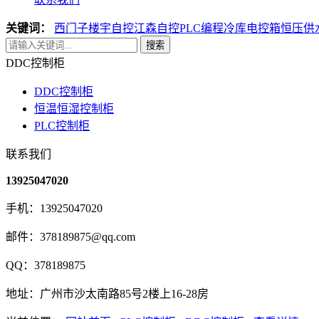
关键词：
西门子楼宇自控
江森自控
PLC编程
冷库电控箱
恒压供
搜索
DDC控制柜
DDC控制柜
恒温恒湿控制柜
PLC控制柜
联系我们
13925047020
手机：13925047020
邮件：378189875@qq.com
QQ：378189875
地址：广州市沙太南路85号2楼上16-28房