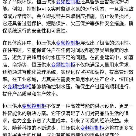
除了节能环保，恒压供水
变频控制柜
还具备多重智能保护功
能。例如，控制柜可以实时监测水泵的运行状态，一旦发现故
障或异常情况，会立即报警并采取相应措施，防止设备损坏。
它还具备过载保护、短路保护、欠压保护等多种安全措施，确
保系统运行的安全性和可靠性。
在具体应用中，恒压供水
变频控制柜
展现出了极高的适用性。
在住宅区，它能保证住户在任何时间段都能享受到稳定的水
压，避免了高峰用水时水压不足的问题。在商业建筑中，如酒
店、商场等，恒压供水
变频控制柜
不仅能满足大量用水需求，
还能通过智能化管理系统，实现远程监控和调控，提高管理效
率。在工业领域，尤其是在需要大量用水的生产企业，恒压供
水
变频控制柜
能够精确控制水压，确保生产过程的顺利进行，
提升产品质量和生产效率。
恒压供水
变频控制柜
不仅是一种高效节能的供水设备，更是一
种智能化的解决方案。它不仅满足了人们对高品质生活的追
求，也为企业节省了大量成本，带来了可观的经济效益。未
来，随着科技的不断进步，恒压供水
变频控制柜
必将在更多领
域发挥更大的作用，成为智能城市建设的重要组成部分。