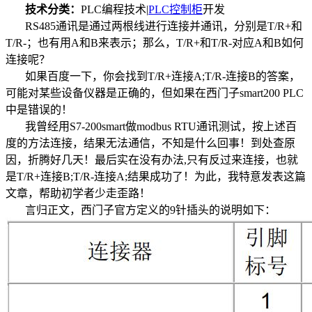
技术分类：
PLC编程技术|
PLC控制柜
开发
RS485通讯是通过两根线进行连接并通讯，分别是T/R+和
T/R-；也有用A和B来表示；那么，T/R+和T/R-对应A和B如何
连接呢？
如果百度一下，你会找到T/R+连接A;T/R-连接B的答案，
可能对某些设备仪器是正确的，但如果在西门子smart200 PLC
中是错误的！
我曾经用S7-200smart做modbus RTU通讯测试，按上述百
度的方法连接，结果无法通信，不知是什么回事！到处查原
因，折腾好几天！最后实在没有办法,只有反过来连接，也就
是T/R+连接B;T/R-连接A;结果成功了！为此，我特意发表这篇
文章，帮助初学者少走歪路！
言归正文，西门子官方定义的9针插头的说明如下：