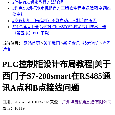
2
信捷PLC解密教程方法详解
3
约克YS螺杆冷水机组官方正版软件程序逻辑图|空调维
修资料
4
空调机组（压缩机）不能启动、不制冷的原因
5
PLC编程手册|台达PLC|台达DVP-PLC应用技术手册
（第五版）PDF下载
当前位置：
网站首页
>
关于我们
>
新闻资讯
>
技术咨询
>
查看
详情
PLC控制柜设计布局教程|关于
西门子S7-200smart在RS485通
讯A点和B点接线问题
日期：2023-11-01 10:42:07
来源：
广州坤茂机电设备有限公司
点击：10119